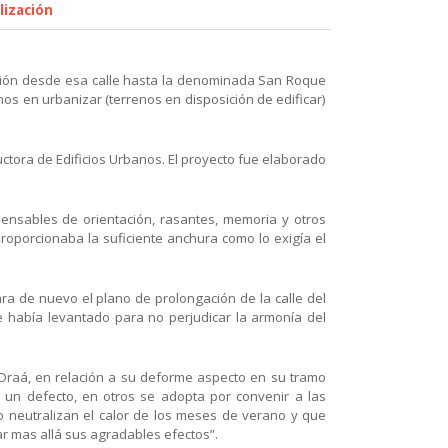
lización
gación desde esa calle hasta la denominada San Roque
os en urbanizar (terrenos en disposición de edificar)
uctora de Edificios Urbanos. El proyecto fue elaborado
pensables de orientación, rasantes, memoria y otros
proporcionaba la suficiente anchura como lo exigía el
ara de nuevo el plano de prolongación de la calle del
e había levantado para no perjudicar la armonía del
de Oraá, en relación a su deforme aspecto en su tramo
r un defecto, en otros se adopta por convenir a las
to neutralizan el calor de los meses de verano y que
ar mas allá sus agradables efectos”.