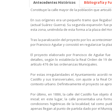
Antecedentes Históricos
Bibliografía y F
Constituye la calle mayor de la población que articuló
En sus orígenes era un pequeño tramo que llegaba ha
(actual Suárez Guerra). Su segunda expansión fue pro
esta zona, uniéndola de esta forma a la plaza del Hosp
Tras la paralización del proyecto por los acontecimie
por Francisco Aguilar y consistió en regularizar la plaz
El proyecto elaborado por Francisco de Aguilar fue
detalles, según lo establecía la Real Orden de 19 de
artículo 476 de las ordenanzas Municipales.
Por estas irregularidades el Ayuntamiento acordó rem
Castillo y sus transversales, con ajuste a la Real
contexto urbano. Definitivamente el proyecto se apro
Por último, en 1886, la calle del Castillo fue objet
inicial; en este lugar, la calle presentaba una fo
condiciones higiénicas de la localidad; tal como pu
apenas llegan al punto de partida dado por el Munici