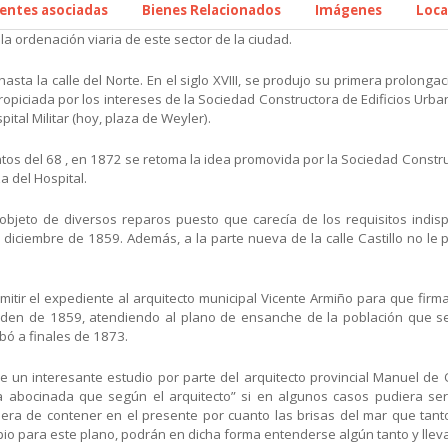
uentes asociadas
Bienes Relacionados
Imágenes
Loca
 la ordenación viaria de este sector de la ciudad.
sta la calle del Norte. En el siglo XVIII, se produjo su primera prolon
piciada por los intereses de la Sociedad Constructora de Edificios Urban
ital Militar (hoy, plaza de Weyler).
ntos del 68 , en 1872 se retoma la idea promovida por la Sociedad Constr
a del Hospital.
 objeto de diversos reparos puesto que carecía de los requisitos indis
 diciembre de 1859. Además, a la parte nueva de la calle Castillo no le 
itir el expediente al arquitecto municipal Vicente Armiño para que firm
 Orden de 1859, atendiendo al plano de ensanche de la población que s
bó a finales de 1873.
o de un interesante estudio por parte del arquitecto provincial Manuel 
rma abocinada que según el arquitecto” si en algunos casos pudiera se
diera de contener en el presente por cuanto las brisas del mar que tan
pio para este plano, podrán en dicha forma entenderse algún tanto y llev