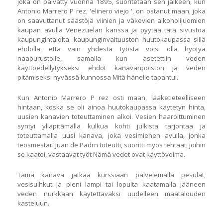
joka on päivätty vuonna 1895, suoritetaan sen jälkeen, kun
Antonio Marrero P rez, 'elinero viejo ', on ostanut maan, joka
on saavuttanut säästöjä viinien ja väkevien alkoholijuomien
kaupan avulla Venezuelan kanssa ja pyytää tätä sivustoa
kaupungintalolta. kaupunginvaltuuston huutokaupassa sillä
ehdolla, että vain yhdestä työstä voisi olla hyötyä
naapurustolle, samalla kun asetettiin veden
käyttöedellytykseksi ehdot kanavanpoiston ja veden
pitämiseksi hyvässä kunnossa Mitä hänelle tapahtui.
Kun Antonio Marrero P rez osti maan, lääketieteelliseen
hintaan, koska se oli ainoa huutokaupassa käytetyn hinta,
uusien kanavien toteuttaminen alkoi. Vesien haaroittuminen
syntyi ylläpitämällä kulkua kohti julkista tarjontaa ja
toteuttamalla uusi kanava, joka vesimiehen avulla, jonka
teosmestari Juan de Padrn toteutti, suoritti myös tehtaat, joihin
se kaatoi, vastaavat työt Nämä vedet ovat käyttövoima.
Tämä kanava jatkaa kurssiaan palvelemalla pesulat,
vesisuihkut ja pieni lampi tai lopulta kaatamalla jääneen
veden nurkkaan käytettäväksi uudelleen maatalouden
kasteluun.