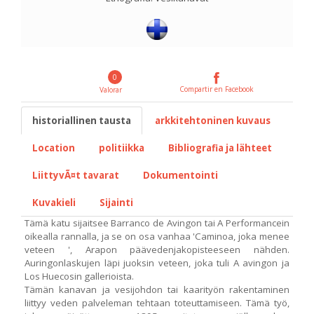
0
Compartir en Facebook
Valorar
historiallinen tausta
arkkitehtoninen kuvaus
Location
politiikka
Bibliografia ja lähteet
LiittyvÃ¤t tavarat
Dokumentointi
Kuvakieli
Sijainti
Tämä katu sijaitsee Barranco de Avingon tai A Performancein
oikealla rannalla, ja se on osa vanhaa 'Caminoa, joka menee
veteen ', Arapon päävedenjakopisteeseen nähden.
Auringonlaskujen läpi juoksin veteen, joka tuli A avingon ja
Los Huecosin gallerioista.
Tämän kanavan ja vesijohdon tai kaarityön rakentaminen
liittyy veden palveleman tehtaan toteuttamiseen. Tämä työ,