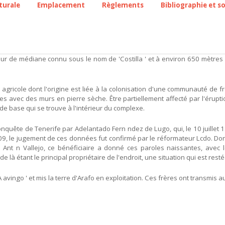
turale
Emplacement
Règlements
Bibliographie et s
ur de médiane connu sous le nom de 'Costilla ' et à environ 650 mètres d
gricole dont l'origine est liée à la colonisation d'une communauté de fr
es avec des murs en pierre sèche. Être partiellement affecté par l'érup
 de base qui se trouve à l'intérieur du complexe.
onquête de Tenerife par Adelantado Fern ndez de Lugo, qui, le 10 juillet 
9, le jugement de ces données fut confirmé par le réformateur Lcdo. Don 
nt n Vallejo, ce bénéficiaire a donné ces paroles naissantes, avec le
de là étant le principal propriétaire de l'endroit, une situation qui est res
avingo ' et mis la terre d'Arafo en exploitation. Ces frères ont transmis aux