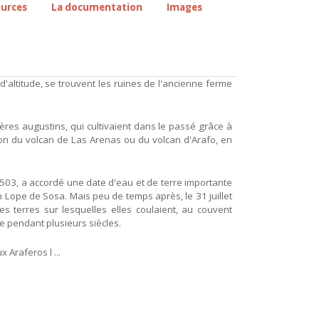
ources
La documentation
Images
'altitude, se trouvent les ruines de l'ancienne ferme
ères augustins, qui cultivaient dans le passé grâce à
tion du volcan de Las Arenas ou du volcan d'Arafo, en
1503, a accordé une date d'eau et de terre importante
Lope de Sosa. Mais peu de temps après, le 31 juillet
s terres sur lesquelles elles coulaient, au couvent
tée pendant plusieurs siècles.
 Araferos l ...