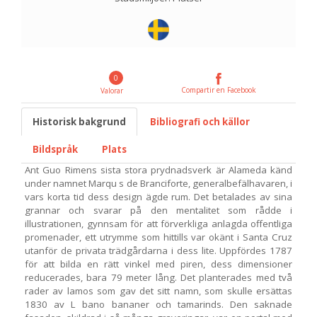
0
Compartir en Facebook
Valorar
Historisk bakgrund
Bibliografi och källor
Bildspråk
Plats
Ant Guo Rimens sista stora prydnadsverk är Alameda känd
under namnet Marqu s de Branciforte, generalbefälhavaren, i
vars korta tid dess design ägde rum. Det betalades av sina
grannar och svarar på den mentalitet som rådde i
illustrationen, gynnsam för att förverkliga anlagda offentliga
promenader, ett utrymme som hittills var okänt i Santa Cruz
utanför de privata trädgårdarna i dess lite. Uppfördes 1787
för att bilda en rätt vinkel med piren, dess dimensioner
reducerades, bara 79 meter lång. Det planterades med två
rader av lamos som gav det sitt namn, som skulle ersättas
1830 av L bano bananer och tamarinds. Den saknade