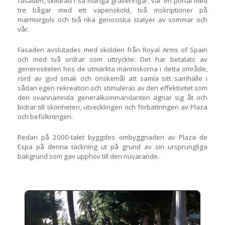
fasaden, skildrad i så många graveringar, var en portal med
tre bågar med ett vapensköld, två inskriptioner på
marmorgolv och två rika genosiska statyer av sommar och
vår.
Fasaden avslutades med skölden från Royal Arms of Spain
och med två ordrar som uttryckte: Det har betalats av
generositeten hos de utmärkta människorna i detta område,
rörd av god smak och önskemål att samla sitt samhälle i
sådan egen rekreation och stimuleras av den effektivitet som
den ovannämnda generalkommandanten ägnar sig åt och
bidrar till skönheten, utvecklingen och förbättringen av Plaza
och befolkningen.
Redan på 2000-talet byggdes ombyggnaden av Plaza de
Espa på denna täckning ut på grund av sin ursprungliga
bakgrund som gav upphov till den nuvarande.