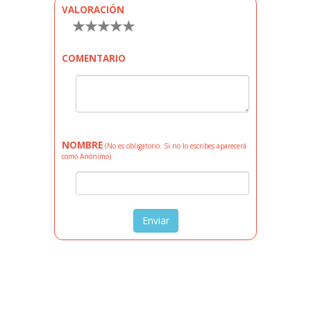
VALORACIÓN
★
★
★
★
★
COMENTARIO
NOMBRE
(No es obligatorio. Si no lo escribes aparecerá
como Anónimo)
Enviar