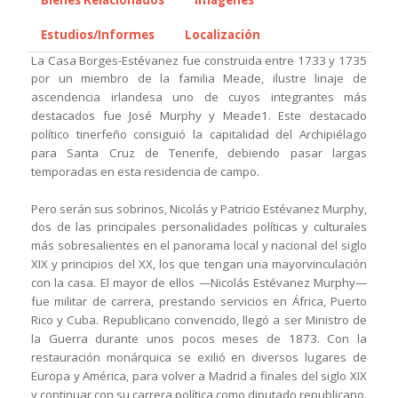
Estudios/Informes
Localización
La Casa Borges-Estévanez fue construida entre 1733 y 1735
por un miembro
de la familia Meade, ilustre linaje de
ascendencia irlandesa uno de cuyos integrantes
más
destacados fue José Murphy y Meade1. Este destacado
político tinerfeño
consiguió la capitalidad del Archipiélago
para Santa Cruz de Tenerife, debiendo pasar
largas
temporadas en esta residencia de campo.
Pero serán sus sobrinos, Nicolás y Patricio Estévanez Murphy,
dos de las
principales personalidades políticas y culturales
más sobresalientes en el panorama
local y nacional del siglo
XIX y principios del XX, los que tengan una mayor
vinculación
con la casa. El mayor de ellos —Nicolás Estévanez Murphy—
fue
militar de carrera, prestando servicios en África, Puerto
Rico y Cuba. Republicano
convencido, llegó a ser Ministro de
la Guerra durante unos pocos meses de 1873. Con
la
restauración monárquica se exilió en diversos lugares de
Europa y América, para
volver a Madrid a finales del siglo XIX
y continuar con su carrera política como
diputado republicano.