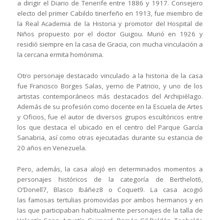
a dirigir el Diario de
Tenerife entre 1886 y 1917. Consejero
electo del primer Cabildo tinerfeño en 1913,
fue miembro de
la Real Academia de la Historia y promotor del Hospital de
Niños
propuesto por el doctor Guigou. Murió en 1926 y
residió siempre en la casa de Gracia,
con mucha vinculación a
la cercana ermita homónima.
Otro personaje destacado vinculado a la historia de la casa
fue Francisco
Borges Salas, yerno de Patricio, y uno de los
artistas contemporáneos más
destacados del Archipiélago.
Además de su profesión como docente en la Escuela de
Artes
y Oficios, fue el autor de diversos grupos escultóricos entre
los que destaca el
ubicado en el centro del Parque García
Sanabria, así como otras ejecutadas durante su
estancia de
20 años en Venezuela.
Pero, además, la casa alojó en determinados momentos a
personajes históricos
de la categoría de Berthelot6,
O’Donell7, Blasco Ibáñez8 o Coquet9. La casa acogió
las
famosas tertulias promovidas por ambos hermanos y en
las que participaban
habitualmente personajes de la talla de