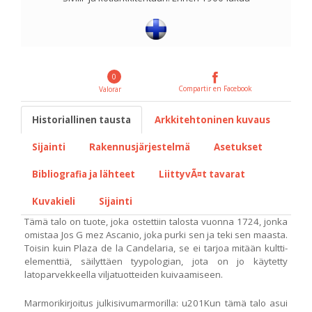
0
Compartir en Facebook
Valorar
Historiallinen tausta
Arkkitehtoninen kuvaus
Sijainti
Rakennusjärjestelmä
Asetukset
Bibliografia ja lähteet
LiittyvÃ¤t tavarat
Kuvakieli
Sijainti
Tämä talo on tuote, joka ostettiin talosta vuonna 1724, jonka
omistaa Jos G mez Ascanio, joka purki sen ja teki sen maasta.
Toisin kuin Plaza de la Candelaria, se ei tarjoa mitään kultti-
elementtiä, säilyttäen tyypologian, jota on jo käytetty
latoparvekkeella viljatuotteiden kuivaamiseen.
Marmorikirjoitus julkisivumarmorilla: u201Kun tämä talo asui