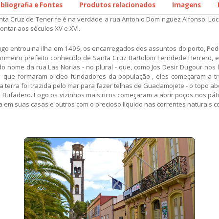
ibliografia e Fontes
Produtos relacionados
Imagens
nta Cruz de Tenerife é na verdade a rua Antonio Dom nguez Alfonso. Loc
ontar aos séculos XV e XVI.
o entrou na ilha em 1496, os encarregados dos assuntos do porto, Ped
rimeiro prefeito conhecido de Santa Cruz Bartolom Ferndede Herrero, e
do nome da rua Las Norias - no plural - que, como Jos Desir Dugour nos
o - que formaram o cleo fundadores da população-, eles começaram a t
a terra foi trazida pelo mar para fazer telhas de Guadamojete - o topo 
e Bufadero. Logo os vizinhos mais ricos começaram a abrir poços nos pát
a em suas casas e outros com o precioso líquido nas correntes naturais