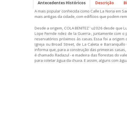
Antecedentes Históricos
Descrição
B
A mais popular conhecida como Calle La Noria em Sa
mais antigas da cidade, com edifícios que podem rem
Desde a origem, COLA BENITEZ ' u2026 desde que Lug
Lope Fernde ndez de la Guerra-, juntamente com o p
reservatórios próximos às casas. Essa foi a origem 
Igreja ou Broad Street, de La Caleta e Barranquill
informa que, para a construção das primeiras casas, 
é chamado Radazul - e madeira das florestas do val
para coletar água da chuva. E assim, alguns com águ