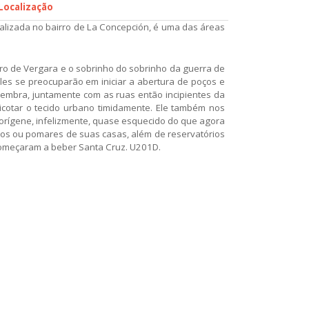
Localização
alizada no bairro de La Concepción, é uma das áreas
ro de Vergara e o sobrinho do sobrinho da guerra de
les se preocuparão em iniciar a abertura de poços e
 lembra, juntamente com as ruas então incipientes da
ricotar o tecido urbano timidamente. Ele também nos
aborígene, infelizmente, quase esquecido do que agora
ios ou pomares de suas casas, além de reservatórios
 começaram a beber Santa Cruz. U201D.