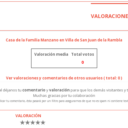
VALORACIONE
Casa de la Familia Manzano en Villa de San Juan de la Rambla
Valoración media
Total votos
0
Ver valoraciones y comentarios de otros usuarios ( total: 0 )
ral déjanos tu
comentario
y
valoración
para que los demás visitantes y 
Muchas gracias por tu colaboración
icar tu comentario, ésta pasará por un filtro para asegurarnos de que no es spam ni contiene te
VALORACIÓN
★
★
★
★
★