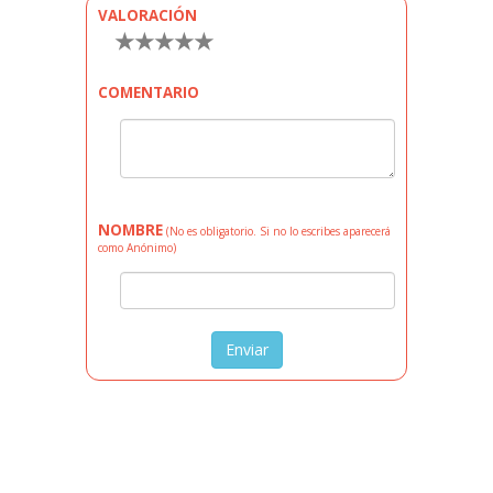
VALORACIÓN
★
★
★
★
★
COMENTARIO
NOMBRE
(No es obligatorio. Si no lo escribes aparecerá
como Anónimo)
Enviar