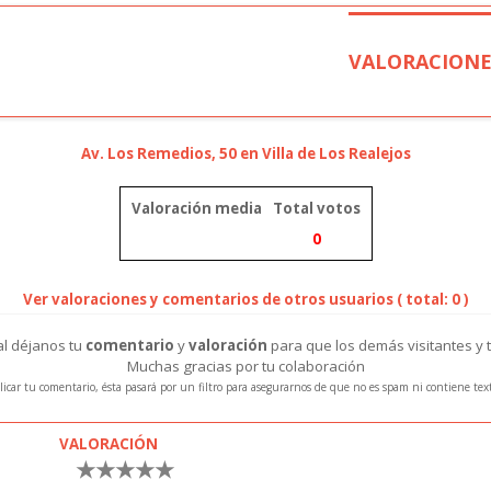
VALORACIONE
Av. Los Remedios, 50 en Villa de Los Realejos
Valoración media
Total votos
0
Ver valoraciones y comentarios de otros usuarios ( total: 0 )
ral déjanos tu
comentario
y
valoración
para que los demás visitantes y 
Muchas gracias por tu colaboración
icar tu comentario, ésta pasará por un filtro para asegurarnos de que no es spam ni contiene te
VALORACIÓN
★
★
★
★
★