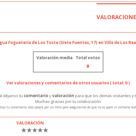
VALORACIONE
gua Foguetería de Los Toste (Siete Fuentes, 17) en Villa de Los Rea
Valoración media
Total votos
0
Ver valoraciones y comentarios de otros usuarios ( total: 0 )
ral déjanos tu
comentario
y
valoración
para que los demás visitantes y 
Muchas gracias por tu colaboración
icar tu comentario, ésta pasará por un filtro para asegurarnos de que no es spam ni contiene te
VALORACIÓN
★
★
★
★
★