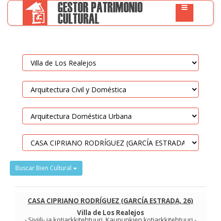
Buscar Bien Cultural
CASA CIPRIANO RODRÍGUEZ (GARCÍA ESTRADA, 26)
Villa de Los Realejos
-
Siviili- ja kotiarkkitehtuuri
.
Kaupunkien kotiarkkitehtuuri
-