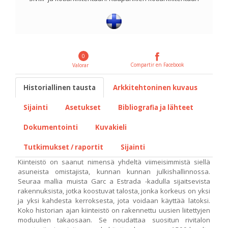
0
Compartir en Facebook
Valorar
Historiallinen tausta
Arkkitehtoninen kuvaus
Sijainti
Asetukset
Bibliografia ja lähteet
Dokumentointi
Kuvakieli
Tutkimukset / raportit
Sijainti
Kiinteistö on saanut nimensä yhdeltä viimeisimmistä siellä
asuneista omistajista, kunnan kunnan julkishallinnossa.
Seuraa mallia muista Garc a Estrada -kadulla sijaitsevista
rakennuksista, jotka koostuvat talosta, jonka korkeus on yksi
ja yksi kahdesta kerroksesta, jota voidaan käyttää latoksi.
Koko historian ajan kiinteistö on rakennettu uusien liitettyjen
moduulien takaosaan. Se noudattaa suositun rivitalon