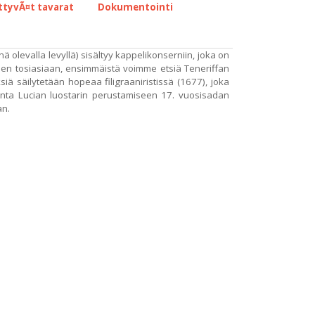
ittyvÃ¤t tavarat
Dokumentointi
 olevalla levyllä) sisältyy kappelikonserniin, joka on
seen tosiasiaan, ensimmäistä voimme etsiä Teneriffan
ä säilytetään hopeaa filigraaniristissä (1677), joka
Santa Lucian luostarin perustamiseen 17. vuosisadan
an.