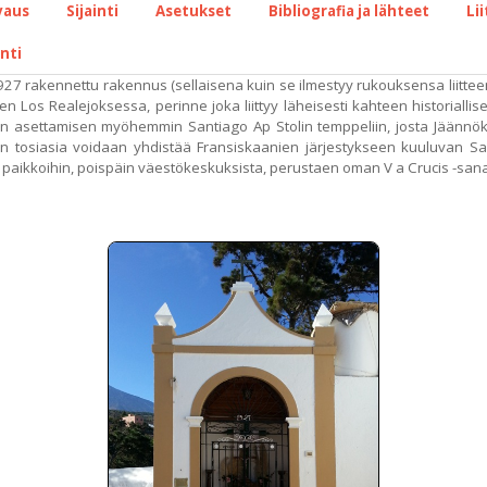
vaus
Sijainti
Asetukset
Bibliografia ja lähteet
Li
inti
27 rakennettu rakennus (sellaisena kuin se ilmestyy rukouksensa liitteenä
 Los Realejoksessa, perinne joka liittyy läheisesti kahteen historialli
n asettamisen myöhemmin Santiago Ap Stolin temppeliin, josta Jäännöksi
inen tosiasia voidaan yhdistää Fransiskaanien järjestykseen kuuluvan 
ejä eri paikkoihin, poispäin väestökeskuksista, perustaen oman V a Crucis -san