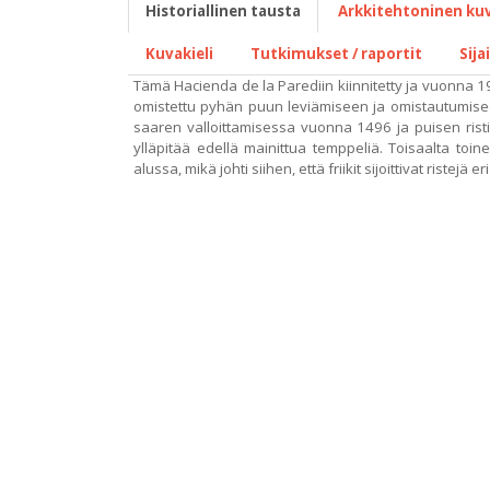
Historiallinen tausta
Arkkitehtoninen ku
Kuvakieli
Tutkimukset / raportit
Sija
Tämä Hacienda de la Parediin kiinnitetty ja vuonna 19
omistettu pyhän puun leviämiseen ja omistautumiseen
saaren valloittamisessa vuonna 1496 ja puisen risti
ylläpitää edellä mainittua temppeliä. Toisaalta to
alussa, mikä johti siihen, että friikit sijoittivat rist