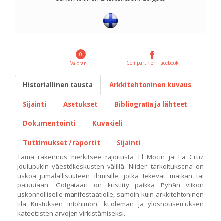
0
Compartir en Facebook
Valorar
Historiallinen tausta
Arkkitehtoninen kuvaus
Sijainti
Asetukset
Bibliografia ja lähteet
Dokumentointi
Kuvakieli
Tutkimukset / raportit
Sijainti
Tämä rakennus merkitsee rajoitusta El Mocin ja La Cruz
Joulupukin väestökeskusten välillä. Niiden tarkoituksena on
uskoa jumalallisuuteen ihmisille, jotka tekevät matkan tai
paluutaan. Golgataari on kristitty paikka Pyhän viikon
uskonnolliselle manifestaatiolle, samoin kuin arkkitehtoninen
tila Kristuksen intohimon, kuoleman ja ylösnousemuksen
kateettisten arvojen virkistämiseksi.