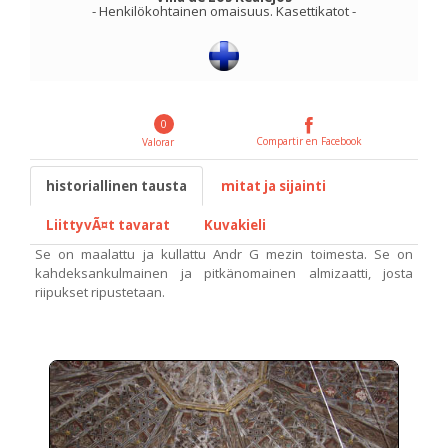
-
Henkilökohtainen omaisuus
.
Kasettikatot
-
0
Compartir en Facebook
Valorar
historiallinen tausta
mitat ja sijainti
LiittyvÃ¤t tavarat
Kuvakieli
Se on maalattu ja kullattu Andr G mezin toimesta. Se on
kahdeksankulmainen ja pitkänomainen almizaatti, josta
riipukset ripustetaan.