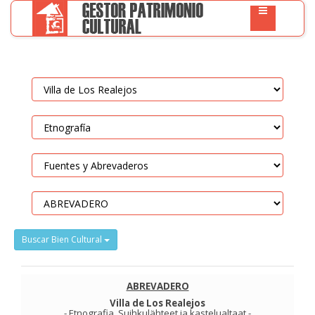
Buscar Bien Cultural
ABREVADERO
Villa de Los Realejos
-
Etnografia
.
Suihkulähteet ja kastelualtaat
-