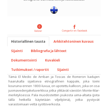
0
Compartir en Facebook
Valorar
Historiallinen tausta
Arkkitehtoninen kuvaus
Sijainti
Bibliografia ja lähteet
Dokumentointi
Kuvakieli
Tutkimukset / raportit
Sijainti
Tämä El Medio de Arriban ja Toscas de Romeron kadujen
haarukalla sijaitseva etnografinen kappale, joka toimi
kouruina ennen 1800-luvua, on upotettu kallioon, joka on osa
juomavedenjakeluverkkoa jotka ylittävät väestön Monte-Mar-
merkityksessä. Pala muodostettiin joukosta uima-altaita (joita
tällä hetkellä käytetään viljelijöinä), jotka pystyvät
varastoimaan vettä syöttöverkosta.