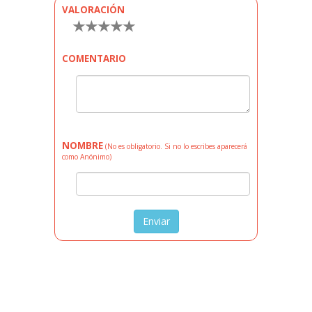
VALORACIÓN
★
★
★
★
★
COMENTARIO
NOMBRE
(No es obligatorio. Si no lo escribes aparecerá
como Anónimo)
Enviar