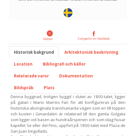
0
Compartir en Facebook
Valorar
Historisk bakgrund
Arkitektonisk beskrivning
Location
Bibliografi och källor
Relaterade varor
Dokumentation
Bildspråk
Plats
Denna byggnad, troligen byggd i slutet av 1800-talet, ligger
på gatan i Mario Marreo Fari för att konfigureras på den
historiska aboriginala transhumanta vägen som en till toppen
och kusten i Gimardalen är relaterad till den gamla Golgata
som ligger vid basen av hundraårspenen och som idag husar
kapellet Se eller del Pino, uppfört på 1800-talet med Plaza de
San Juan Degollado.