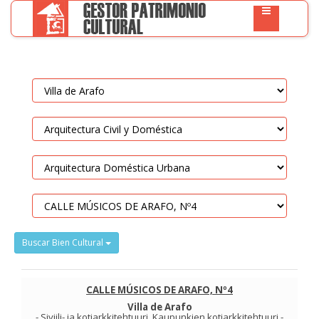
Buscar Bien Cultural
CALLE MÚSICOS DE ARAFO, Nº4
Villa de Arafo
-
Siviili- ja kotiarkkitehtuuri
.
Kaupunkien kotiarkkitehtuuri
-