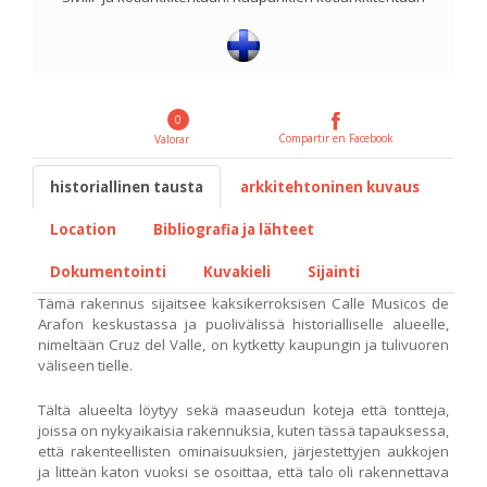
0
Compartir en Facebook
Valorar
historiallinen tausta
arkkitehtoninen kuvaus
Location
Bibliografia ja lähteet
Dokumentointi
Kuvakieli
Sijainti
Tämä rakennus sijaitsee kaksikerroksisen Calle Musicos de
Arafon keskustassa ja puolivälissä historialliselle alueelle,
nimeltään Cruz del Valle, on kytketty kaupungin ja tulivuoren
väliseen tielle.
Tältä alueelta löytyy sekä maaseudun koteja että tontteja,
joissa on nykyaikaisia rakennuksia, kuten tässä tapauksessa,
että rakenteellisten ominaisuuksien, järjestettyjen aukkojen
ja litteän katon vuoksi se osoittaa, että talo oli rakennettava