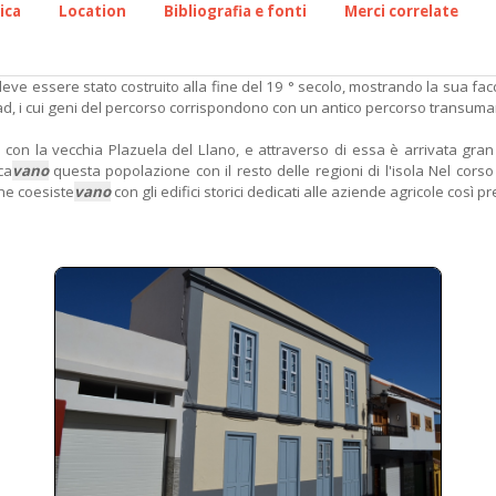
ica
Location
Bibliografia e fonti
Merci correlate
deve essere stato costruito alla fine del 19 ° secolo, mostrando la sua f
rtad, i cui geni del percorso corrispondono con un antico percorso transuma
on la vecchia Plazuela del Llano, e attraverso di essa è arrivata gran
ca
vano
questa popolazione con il resto delle regioni di l'isola Nel corso
che coesiste
vano
con gli edifici storici dedicati alle aziende agricole così 