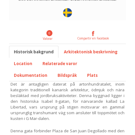
0
Compartir en Facebook
Valorar
Historisk bakgrund
Arkitektonisk beskrivning
Location
Relaterade varor
Dokumentation
Bildspråk
Plats
Det är antagligen daterat på artonhundratalet, inom
kategorin traditionell kanarisk arkitektur, ödmjuk och nära
besläktad med jordbruksaktiviteter. Denna byggnad ligger i
den historiska Isabel II-gatan, för närvarande kallad La
Libertad, vars ursprung på stigen motsvarar en gammal
ursprunglig transhumant väg som ansluter till toppmötet och
kusten i G Mar-dalen.
Denna gata förbinder Plaza de San Juan Degollado med den