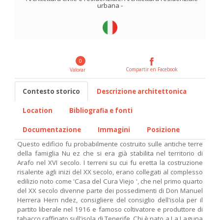
urbana
-
0
Compartir en Facebook
Valorar
Contesto storico
Descrizione architettonica
Location
Bibliografia e fonti
Documentazione
Immagini
Posizione
Questo edificio fu probabilmente costruito sulle antiche terre
della famiglia Nu ez che si era già stabilita nel territorio di
Arafo nel XVI secolo. I terreni su cui fu eretta la costruzione
risalente agli inizi del XX secolo, erano collegati al complesso
edilizio noto come 'Casa del Cura Viejo ', che nel primo quarto
del XX secolo divenne parte dei possedimenti di Don Manuel
Herrera Hern ndez, consigliere del consiglio dell'isola per il
partito liberale nel 1916 e famoso coltivatore e produttore di
tabacco raffinato sull'isola di Tenerife. Chi è nato a La Laguna