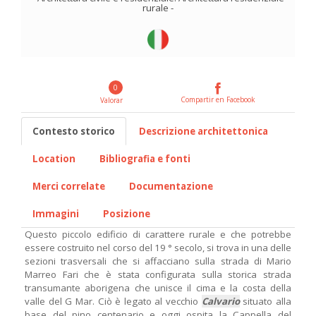
rurale
-
0
Compartir en Facebook
Valorar
Contesto storico
Descrizione architettonica
Location
Bibliografia e fonti
Merci correlate
Documentazione
Immagini
Posizione
Questo piccolo edificio di carattere rurale e che potrebbe
essere costruito nel corso del 19 ° secolo, si trova in una delle
sezioni trasversali che si affacciano sulla strada di Mario
Marreo Fari che è stata configurata sulla storica strada
transumante aborigena che unisce il cima e la costa della
valle del G Mar. Ciò è legato al vecchio
Calvario
situato alla
base del pino centenario e oggi ospita la Cappella del