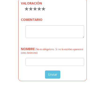
VALORACIÓN
★
★
★
★
★
COMENTARIO
NOMBRE
(No es obligatorio. Si no lo escribes aparecerá
como Anónimo)
Enviar