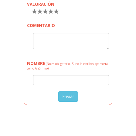
VALORACIÓN
★
★
★
★
★
COMENTARIO
NOMBRE
(No es obligatorio. Si no lo escribes aparecerá
como Anónimo)
Enviar