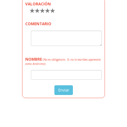
VALORACIÓN
★
★
★
★
★
COMENTARIO
NOMBRE
(No es obligatorio. Si no lo escribes aparecerá
como Anónimo)
Enviar