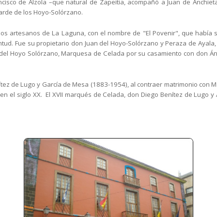
ncisco de Alzola –que
natural de Zapeitia, acompañó a Juan de Anchiet
arde de los Hoyo-Solórzano.
os artesanos de La Laguna, con el nombre de "El Povenir", que había s
entud. Fue su
propietario don Juan del Hoyo-Solórzano y Peraza de Ayala,
y del Hoyo Solórzano, Marquesa de Celada por su casamiento con don Án
ítez de Lugo y
García de Mesa (1883-1954), al contraer matrimonio con M
 en el
siglo XX. El XVII
marqués de Celada, don Diego Benítez de Lugo y A