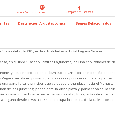
4,5
Compartir en Facebook
Valorar/Ver comentarios
uentes
Descripción Arquitectónica.
Bienes Relacionados
inales del siglo XIX y
en la actualidad es el Hotel Laguna Nivaria.
casa, en su libro "Casas y Familias Laguneras, los Linajes y Palacios de 
a Ponte, ya que Pedro de Ponte –biznieto de Cristóbal de
Ponte, fundador 
 y Vegara
señala en primer lugar «las casas principales que sus
padres p
e una parte la calle principal que va desde
dicha plaza hacia el Monaste
maban de las Quinteras;
por delante, la dicha plaza y, por la espalda, la cal
nía la casa con su huerta hasta mediados del siglo XX, antes de
construi
e La Laguna desde 1958 a 1964, que ocupa
la esquina de la calle Lope de