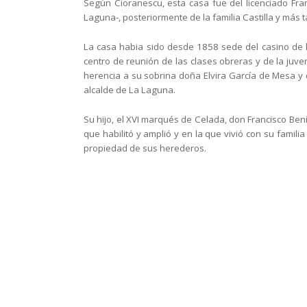
Según Cioranescu, esta casa fue del licenciado Fra
Laguna-, posteriormente de la familia Castilla y
más t
La casa habia sido desde 1858 sede del casino de l
centro de reunión de las clases obreras y de la juv
herencia a su sobrina doña Elvira García de Mesa 
alcalde de La Laguna.
Su hijo, el XVI marqués de Celada, don Francisco Ben
que habilitó y amplió y en la que vivió con
su familia
propiedad de sus herederos.