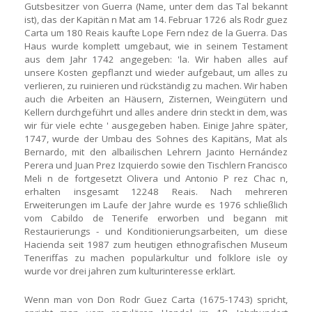
Gutsbesitzer von Guerra (Name, unter dem das Tal bekannt
ist), das der Kapitän n Mat am 14. Februar 1726 als Rodr guez
Carta um 180 Reais kaufte Lope Fern ndez de la Guerra. Das
Haus wurde komplett umgebaut, wie in seinem Testament
aus dem Jahr 1742 angegeben: 'la. Wir haben alles auf
unsere Kosten gepflanzt und wieder aufgebaut, um alles zu
verlieren, zu ruinieren und rückständig zu machen. Wir haben
auch die Arbeiten an Häusern, Zisternen, Weingütern und
Kellern durchgeführt und alles andere drin steckt in dem, was
wir für viele echte ' ausgegeben haben. Einige Jahre später,
1747, wurde der Umbau des Sohnes des Kapitäns, Mat als
Bernardo, mit den albailischen Lehrern Jacinto Hernández
Perera und Juan Prez Izquierdo sowie den Tischlern Francisco
Meli n de fortgesetzt Olivera und Antonio P rez Chac n,
erhalten insgesamt 12248 Reais.
Nach mehreren
Erweiterungen im Laufe der Jahre wurde es 1976 schließlich
vom Cabildo de Tenerife erworben und begann mit
Restaurierungs - und Konditionierungsarbeiten, um diese
Hacienda seit 1987 zum heutigen ethnografischen Museum
Teneriffas zu machen populärkultur und folklore isle oy
wurde vor drei jahren zum kulturinteresse erklärt.
Wenn man von Don Rodr Guez Carta (1675-1743) spricht,