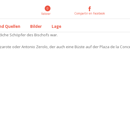
0
Compartir en Facebook
Valorar
nd Quellen
Bilder
Lage
ftliche Schöpfer des Bischofs war.
nzarote oder Antonio Zerolo, der auch eine Büste auf der Plaza de la Con