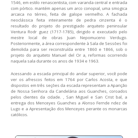
1546, em estilo renascentista, com varanda central e entrada
com pórtico. mantém apenas um arco conopial, uma smogica
arcaica no térreo, feita de galope vermelho. A fachada
neoclássica feita inteiramente de pedra cinzenta é o
resultado do projeto do prestigiado arquiteto peninsular
Ventura Rodr guez (1717-1785), dirigido e executado pelo
mestre local de obras Juan Nepomuceno Verdugo.
Posteriormente, a área correspondente à Sala de Sessões foi
demolida para ser reconstruída entre 1860 e 1866, sob o
projeto do arquiteto Manuel del Or a, reformas ocorrendo
naquela sala durante os anos de 1934 e 1963.
Acessando a escada principal do andar superior, você pode
ver os afrescos feitos em 1764 por Carlos Acosta, e que
dispostos em três seções da escada representam a Aparição
de Nossa Senhora da Candelária aos Guanches, coroados
pelos clientes da cidade. , San Miguel e San Crist bal, a
entrega dos Menceyes Guanches a Alonso Fernde ndez de
Lugo e a Apresentação dos Menceyes perante os monarcas
católicos.