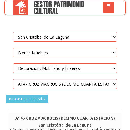
Buscar Bien Cultural
A14.- CRUZ VIACRUCIS (DECIMO CUARTA ESTACIÓN)
San Cristóbal de La Laguna
-
Personlig egendom
.
Dekoration, möbler och hushållsartiklar
-