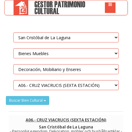
Buscar Bien Cultural
A06.- CRUZ VIACRUCIS (SEXTA ESTACIÓN)
San Cristóbal de La Laguna
-
Personlig egendom
.
Dekoration, möbler och hushållsartiklar
-