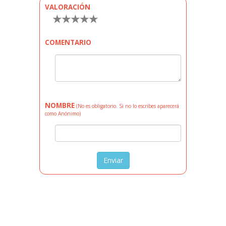
VALORACIÓN
★
★
★
★
★
COMENTARIO
NOMBRE
(No es obligatorio. Si no lo escribes aparecerá
como Anónimo)
Enviar