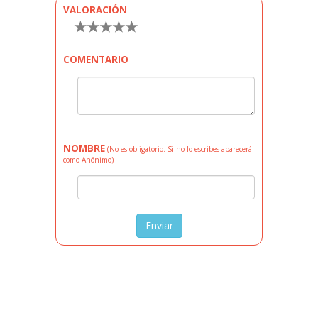
VALORACIÓN
★
★
★
★
★
COMENTARIO
NOMBRE
(No es obligatorio. Si no lo escribes aparecerá
como Anónimo)
Enviar