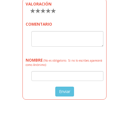
VALORACIÓN
★
★
★
★
★
COMENTARIO
NOMBRE
(No es obligatorio. Si no lo escribes aparecerá
como Anónimo)
Enviar