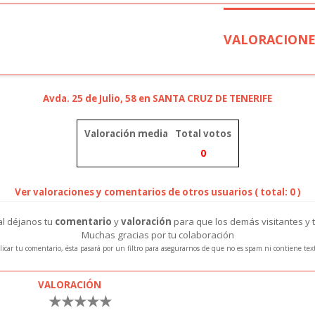
VALORACIONE
Avda. 25 de Julio, 58 en SANTA CRUZ DE TENERIFE
Valoración media
Total votos
0
Ver valoraciones y comentarios de otros usuarios ( total: 0 )
ral déjanos tu
comentario
y
valoración
para que los demás visitantes y 
Muchas gracias por tu colaboración
icar tu comentario, ésta pasará por un filtro para asegurarnos de que no es spam ni contiene te
VALORACIÓN
★
★
★
★
★