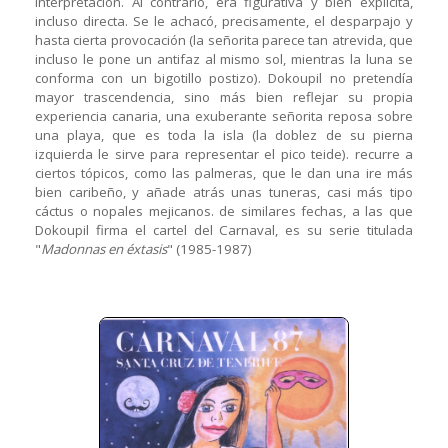
interpretación. Al contrario, era figurativa y bien explícita,
incluso directa. Se le achacó, precisamente, el desparpajo y
hasta cierta provocación (la señorita parece tan atrevida, que
incluso le pone un antifaz al mismo sol, mientras la luna se
conforma con un bigotillo postizo). Dokoupil no pretendía
mayor trascendencia, sino más bien reflejar su propia
experiencia canaria, una exuberante señorita reposa sobre
una playa, que es toda la isla (la doblez de su pierna
izquierda le sirve para representar el pico teide). recurre a
ciertos tópicos, como las palmeras, que le dan una ire más
bien caribeño, y añade atrás unas tuneras, casi más tipo
cáctus o nopales mejicanos. de similares fechas, a las que
Dokoupil firma el cartel del Carnaval, es su serie titulada
"
Madonnas en éxtasis
" (1985-1987)