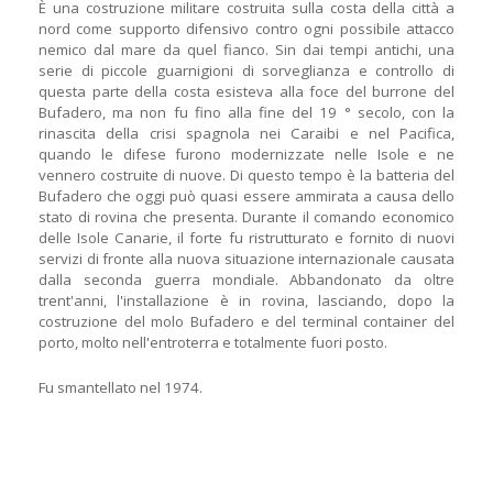
È una costruzione militare costruita sulla costa della città a
nord come supporto difensivo contro ogni possibile attacco
nemico dal mare da quel fianco. Sin dai tempi antichi, una
serie di piccole guarnigioni di sorveglianza e controllo di
questa parte della costa esisteva alla foce del burrone del
Bufadero, ma non fu fino alla fine del 19 ° secolo, con la
rinascita della crisi spagnola nei Caraibi e nel Pacifica,
quando le difese furono modernizzate nelle Isole e ne
vennero costruite di nuove. Di questo tempo è la batteria del
Bufadero che oggi può quasi essere ammirata a causa dello
stato di rovina che presenta. Durante il comando economico
delle Isole Canarie, il forte fu ristrutturato e fornito di nuovi
servizi di fronte alla nuova situazione internazionale causata
dalla seconda guerra mondiale. Abbandonato da oltre
trent'anni, l'installazione è in rovina, lasciando, dopo la
costruzione del molo Bufadero e del terminal container del
porto, molto nell'entroterra e totalmente fuori posto.
Fu smantellato nel 1974.