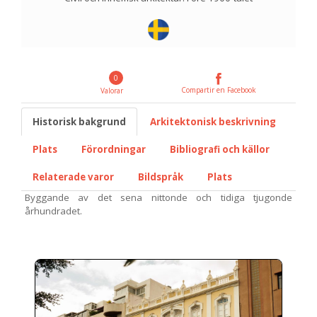
0
Compartir en Facebook
Valorar
Historisk bakgrund
Arkitektonisk beskrivning
Plats
Förordningar
Bibliografi och källor
Relaterade varor
Bildspråk
Plats
Byggande av det sena nittonde och tidiga tjugonde
århundradet.