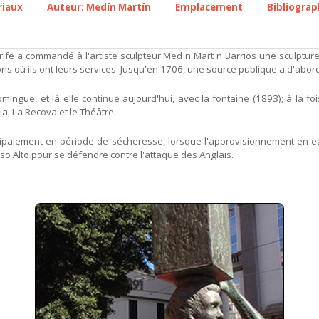
riaux
Auteur: Medín Martín
Emplacement
Bibliograp
rife a commandé à l'artiste sculpteur Med n Mart n Barrios une sculpture
ns où ils ont leurs services. Jusqu'en 1706, une source publique a d'abord 
mingue, et là elle continue aujourd'hui, avec la fontaine (1893); à la fo
ia, La Recova et le Théâtre.
ncipalement en période de sécheresse, lorsque l'approvisionnement en ea
Paso Alto pour se défendre contre l'attaque des Anglais.