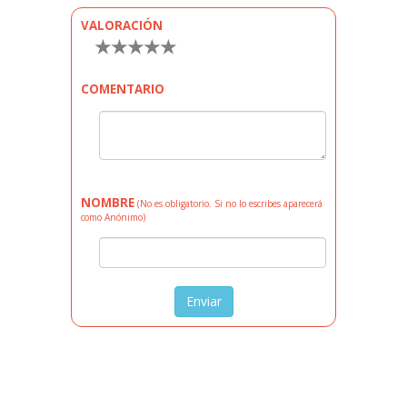
VALORACIÓN
★
★
★
★
★
COMENTARIO
NOMBRE
(No es obligatorio. Si no lo escribes aparecerá
como Anónimo)
Enviar