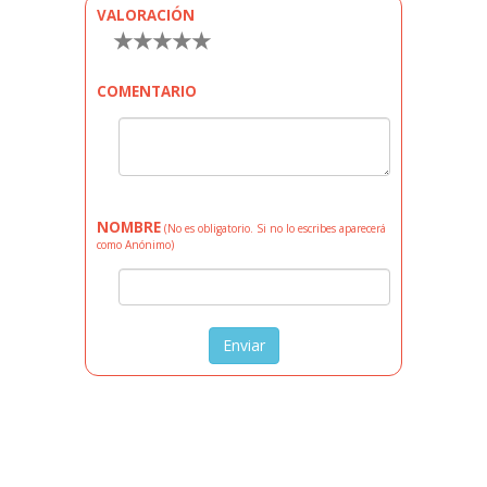
VALORACIÓN
★
★
★
★
★
COMENTARIO
NOMBRE
(No es obligatorio. Si no lo escribes aparecerá
como Anónimo)
Enviar