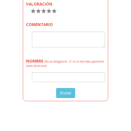
VALORACIÓN
★
★
★
★
★
COMENTARIO
NOMBRE
(No es obligatorio. Si no lo escribes aparecerá
como Anónimo)
Enviar