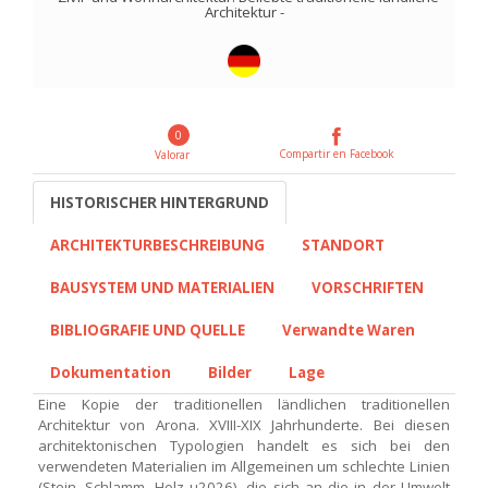
Architektur
-
0
Compartir en Facebook
Valorar
HISTORISCHER HINTERGRUND
ARCHITEKTURBESCHREIBUNG
STANDORT
BAUSYSTEM UND MATERIALIEN
VORSCHRIFTEN
BIBLIOGRAFIE UND QUELLE
Verwandte Waren
Dokumentation
Bilder
Lage
Eine Kopie der traditionellen ländlichen traditionellen
Architektur von Arona. XVIII-XIX Jahrhunderte. Bei diesen
architektonischen Typologien handelt es sich bei den
verwendeten Materialien im Allgemeinen um schlechte Linien
(Stein, Schlamm, Holz u2026), die sich an die in der Umwelt